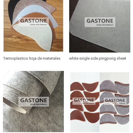
Termoplastico hoja de materiales
white single side pingpong sheet
de zapato de topes
for toe puff, nonwoven coated
sheet