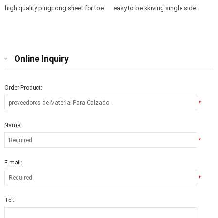
high quality pingpong sheet for toe
easy to be skiving single side
puff
pingpong
Online Inquiry
Order Product:
*
Name:
*
E-mail:
*
Tel: