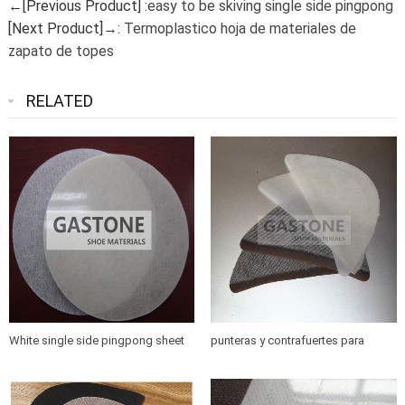
←[Previous Product] :
easy to be skiving single side pingpong
[Next Product]→:
Termoplastico hoja de materiales de
zapato de topes
RELATED
White single side pingpong sheet
punteras y contrafuertes para
for toe puff
calzado