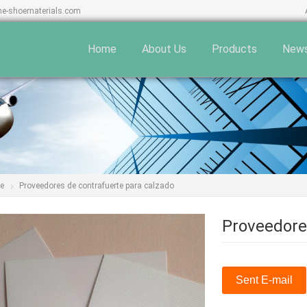
ne-shoematerials.com
Home
About Us
Products
New
te
Proveedores de contrafuerte para calzado
Proveedore
Sent E-mail