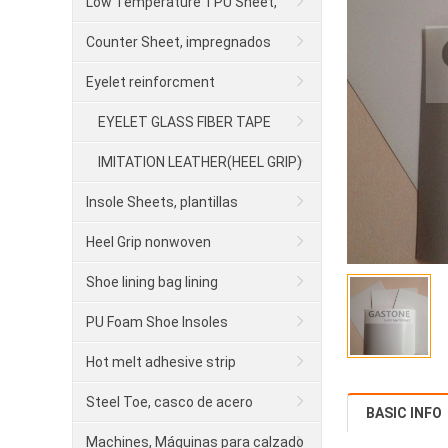
para calzado
Low Temperature TPU Sheet,
contrafuerte
Counter Sheet, impregnados
Eyelet reinforcment
EYELET GLASS FIBER TAPE
IMITATION LEATHER(HEEL GRIP)
Insole Sheets, plantillas
Heel Grip nonwoven
Shoe lining bag lining
PU Foam Shoe Insoles
Hot melt adhesive strip
Steel Toe, casco de acero
BASIC INFO
Machines, Máquinas para calzado