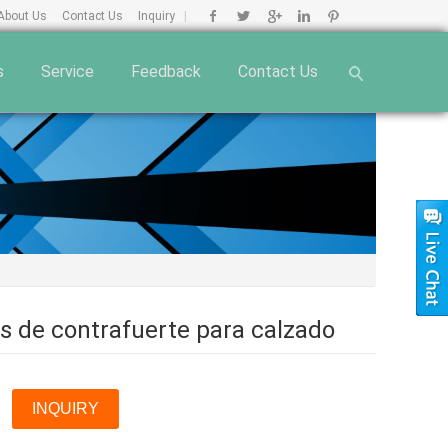
About Us
Contact Us
Inquiry
|
s
Service
Feedback
Contact Us
s de contrafuerte para calzado
INQUIRY