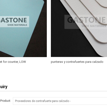
et for counter, LOW
punteras y contrafuertes para calzado
OT MELT SHEET
uiry
 Product: