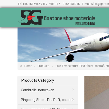
Tel:
+86 15869660419
Mob:
+86 13165858985
E-mail:
Alice@gasto
Home
Products
Low Temperature TPU Sheet, contrafuer
Products Category
Cambrelle, nonwoven
Pingpong Sheet Toe Puff, cascos