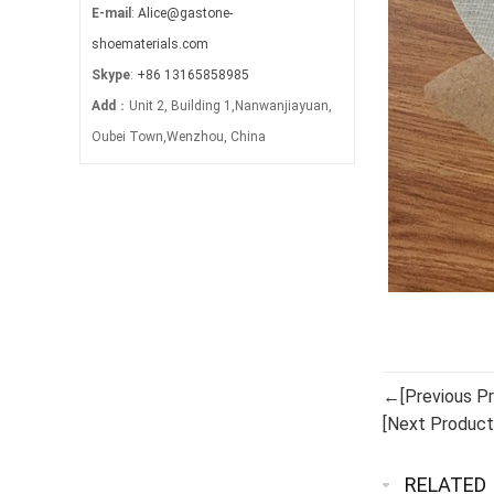
E-mail
:
Alice@gastone-
shoematerials.com
Skype
:
+86 13165858985
Add
：Unit 2, Building 1,Nanwanjiayuan,
Oubei Town,Wenzhou, China
←[Previous Pr
[Next Produc
RELATED