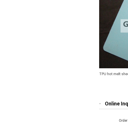
TPU hot melt she
TEMPERATURE H
Online Inq
Order