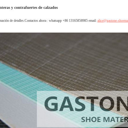
teras y contrafuertes de calzados
mación de detalles
.
Contactos ahora : whatsapp +86 13165858985 email:
alice@gastone-shoema