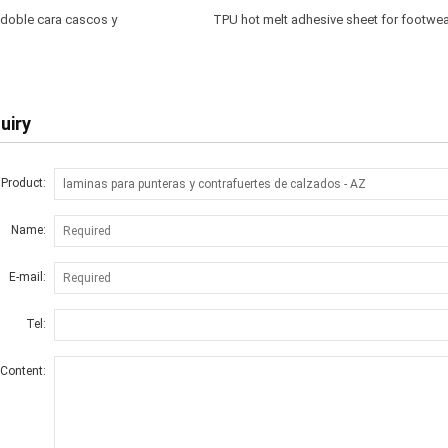
 doble cara cascos y
TPU hot melt adhesive sheet for footwe
uiry
 Product:
Name:
E-mail:
Tel:
Content: