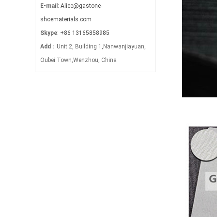
E-mail
:
Alice@gastone-
shoematerials.com
Skype
:
+86 13165858985
Add
：Unit 2, Building 1,Nanwanjiayuan,
Oubei Town,Wenzhou, China