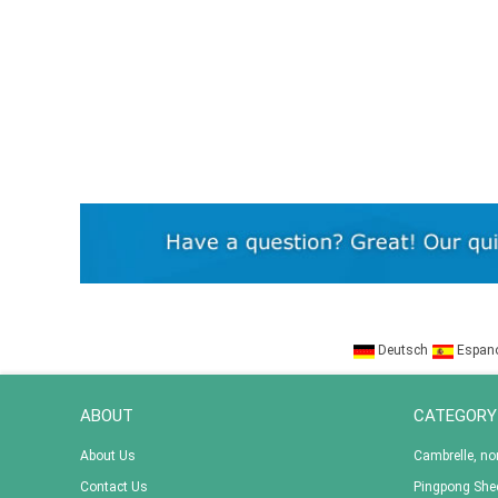
Deutsch
Espan
ABOUT
CATEGORY
About Us
Cambrelle, n
Contact Us
Pingpong Shee