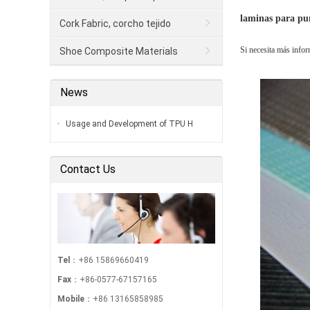
laminas para pun
Cork Fabric, corcho tejido
Si necesita más infor
Shoe Composite Materials
News
Usage and Development of TPU H
Contact Us
Tel
：+86 15869660419
Fax
：+86-0577-67157165
Mobile
：+86 13165858985