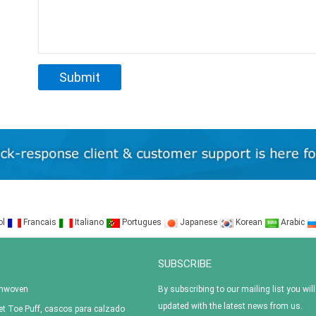
ol
Francais
Italiano
Portugues
Japanese
Korean
Arabic
SUBSCRIBE
onwoven
By subscribing to our mailing list you will
updated with the latest news from us.
t Toe Puff, cascos para calzado