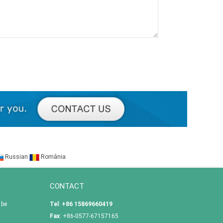
Russian
România
CONTACT
 be
Tel
:
+86 15869660419
Fax
: +86-0577-67157165