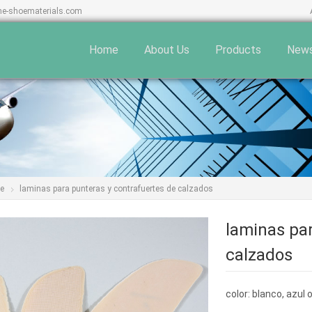
ne-shoematerials.com
Home
About Us
Products
New
te
laminas para punteras y contrafuertes de calzados
laminas pa
calzados
color: blanco, azul