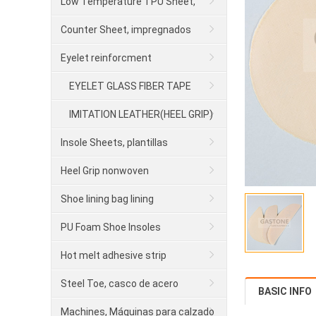
para calzado
Low Temperature TPU Sheet,
contrafuerte
Counter Sheet, impregnados
Eyelet reinforcment
EYELET GLASS FIBER TAPE
IMITATION LEATHER(HEEL GRIP)
Insole Sheets, plantillas
Heel Grip nonwoven
Shoe lining bag lining
PU Foam Shoe Insoles
Hot melt adhesive strip
Steel Toe, casco de acero
BASIC INFO
Machines, Máquinas para calzado