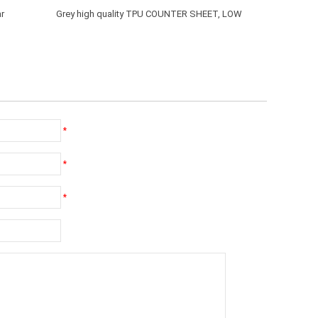
ar
Grey high quality TPU COUNTER SHEET, LOW
TEMPERATURE HOT MELT SHEET
*
*
*