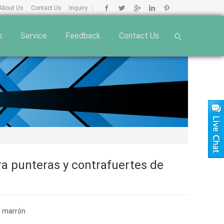
About Us
Contact Us
Inquiry
|
s
Service
Feedback
Contact Us
ra punteras y contrafuertes de
 o marrón