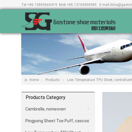
Tel:
+86 15869660419
Mob:
+86 13165858985
E-mail:
Alice@gasto
Home
Products
Low Temperature TPU Sheet, contrafuer
Products Category
Cambrelle, nonwoven
Pingpong Sheet Toe Puff, cascos